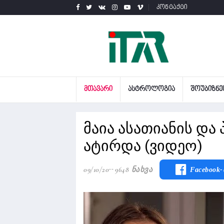
კონტაქტი
ᲛᲗᲐᲕᲐᲠᲘ
ᲐᲡᲢᲠᲝᲚᲝᲒᲘᲐ
ᲨᲝᲣᲑᲘᲖᲜᲔ
მაია ასათიანის და
ატირდა (ვიდეო)
09/10/20
9648 Ნახვა
Facebook-