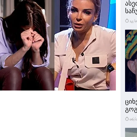
ასე
საჩ
14/0
ციხ
გოგ
06/