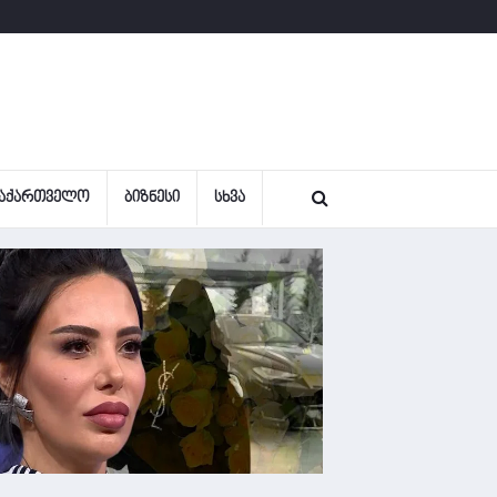
ᲐᲥᲐᲠᲗᲕᲔᲚᲝ
ᲑᲘᲖᲜᲔᲡᲘ
ᲡᲮᲕᲐ