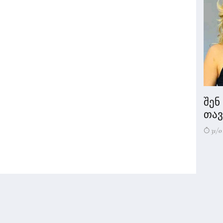
შენ
თავი
31/0