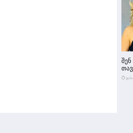
შენ
თავი
31/0