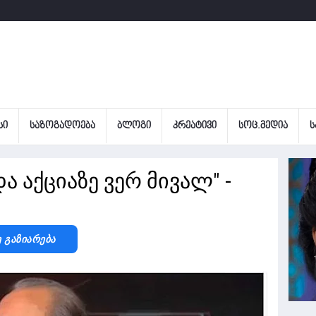
ᲡᲘ
ᲡᲐᲖᲝᲒᲐᲓᲝᲔᲑᲐ
ᲑᲚᲝᲒᲘ
ᲙᲠᲔᲐᲢᲘᲕᲘ
ᲡᲝᲪ.ᲛᲔᲓᲘᲐ
Ს
და აქციაზე ვერ მივალ" -
ე Გაზიარება