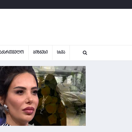
ᲐᲥᲐᲠᲗᲕᲔᲚᲝ
ᲑᲘᲖᲜᲔᲡᲘ
ᲡᲮᲕᲐ