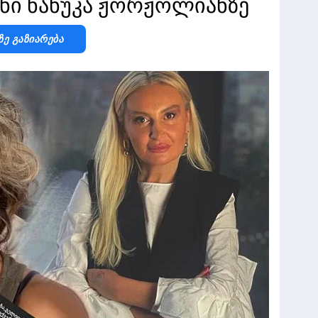
ანი ნანუკა ჟორჟოლიანზე
Ზე Გაზიარება