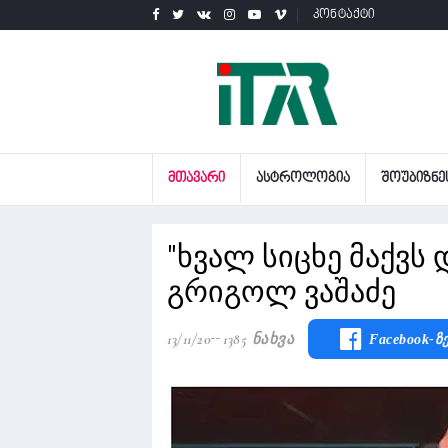
კონტაქტი
ᲛᲗᲐᲕᲐᲠᲘ
ᲐᲡᲢᲠᲝᲚᲝᲒᲘᲐ
ᲨᲝᲣᲑᲘᲖᲜᲔ
"ხვალ სიცხე მაქვს 
გრიგოლ ვაშაძე
13/11/20
1385 Ნახვა
Facebook-Ზ