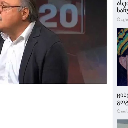
ასე
საჩ
14/0
ციხ
გოგ
06/