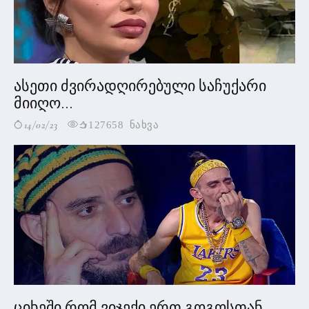
ასეთი ძვირადღირებული საჩუქარი
მიიღო...
14/02/23
127658 ნახვა
ციხეში რომ ვიჯექი ერთ გოგოსთან