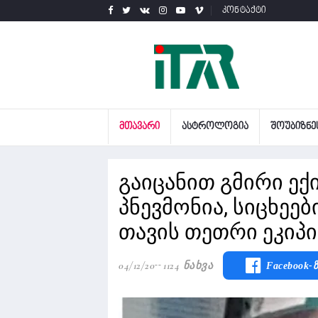
კონტაქტი
ᲛᲗᲐᲕᲐᲠᲘ
ᲐᲡᲢᲠᲝᲚᲝᲒᲘᲐ
ᲨᲝᲣᲑᲘᲖᲜᲔ
გაიცანით გმირი ექი
პნევმონია, სიცხეებ
თავის თეთრი ეკიპ
04/12/20
1124 Ნახვა
Facebook-