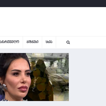
ᲐᲥᲐᲠᲗᲕᲔᲚᲝ
ᲑᲘᲖᲜᲔᲡᲘ
ᲡᲮᲕᲐ