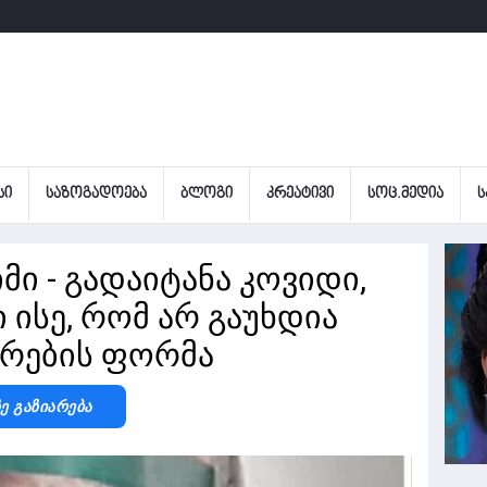
ᲡᲘ
ᲡᲐᲖᲝᲒᲐᲓᲝᲔᲑᲐ
ᲑᲚᲝᲒᲘ
ᲙᲠᲔᲐᲢᲘᲕᲘ
ᲡᲝᲪ.ᲛᲔᲓᲘᲐ
Ს
მი - გადაიტანა კოვიდი,
ი ისე, რომ არ გაუხდია
ირების ფორმა
Ზე Გაზიარება