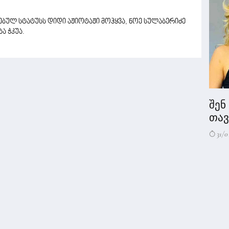
ებულ სტატუსს დიდი აჟიოტაჟი მოჰყვა, ნოე სულაბერიძე
ა ჭკუა.
შენ
თავი
31/0