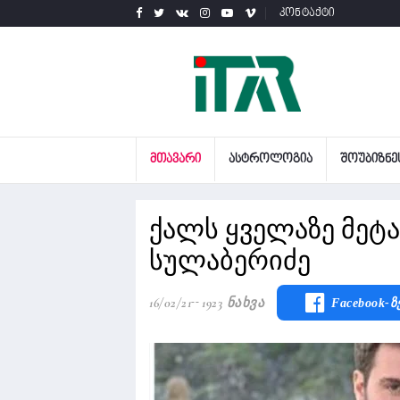
კონტაქტი
ᲛᲗᲐᲕᲐᲠᲘ
ᲐᲡᲢᲠᲝᲚᲝᲒᲘᲐ
ᲨᲝᲣᲑᲘᲖᲜᲔ
ქალს ყველაზე მეტა
სულაბერიძე
16/02/21
1923 Ნახვა
Facebook-Ზ