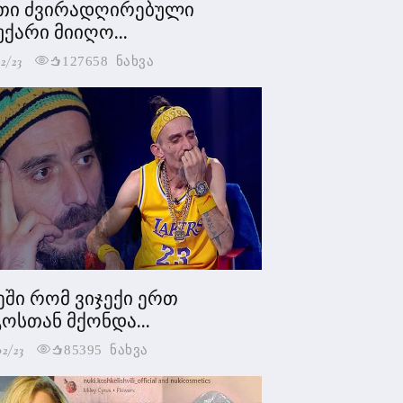
თი ძვირადღირებული
უქარი მიიღო...
2/23
127658 ნახვა
ეში რომ ვიჯექი ერთ
ოსთან მქონდა...
02/23
85395 ნახვა