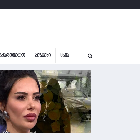
ᲐᲥᲐᲠᲗᲕᲔᲚᲝ
ᲑᲘᲖᲜᲔᲡᲘ
ᲡᲮᲕᲐ