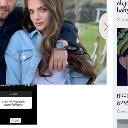
ასე
საჩ
14/0
ციხ
გოგ
06/