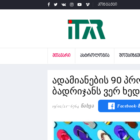
კონტაქტი
ᲛᲗᲐᲕᲐᲠᲘ
ᲐᲡᲢᲠᲝᲚᲝᲒᲘᲐ
ᲨᲝᲣᲑᲘᲖᲜᲔ
ადამიანების 90 პრ
ბადრიჯანს ვერ ხედ
19/02/21
6764 Ნახვა
Facebook-