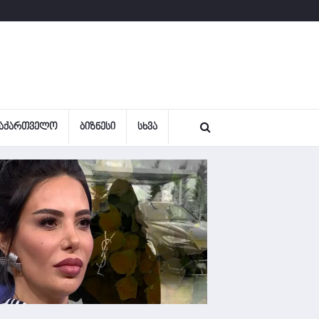
ᲐᲥᲐᲠᲗᲕᲔᲚᲝ
ᲑᲘᲖᲜᲔᲡᲘ
ᲡᲮᲕᲐ