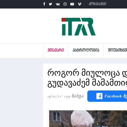
კონტაქტი
ᲛᲗᲐᲕᲐᲠᲘ
ᲐᲡᲢᲠᲝᲚᲝᲒᲘᲐ
ᲨᲝᲣᲑᲘᲖᲜᲔ
როგორ მიულოცა და
გუდავაძემ მამამთ
19/02/21
1139 Ნახვა
Facebook-Ზ