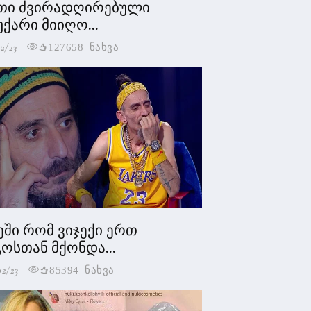
თი ძვირადღირებული
უქარი მიიღო...
2/23
127658 ნახვა
ეში რომ ვიჯექი ერთ
ოსთან მქონდა...
02/23
85394 ნახვა