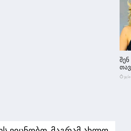
შენ
თავი
31/0
თს ვიცნობთ, მაგრამ ახლო