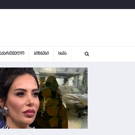
ᲐᲥᲐᲠᲗᲕᲔᲚᲝ
ᲑᲘᲖᲜᲔᲡᲘ
ᲡᲮᲕᲐ