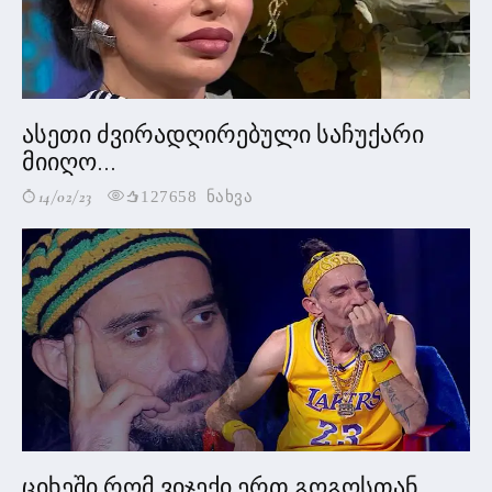
ასეთი ძვირადღირებული საჩუქარი
მიიღო...
14/02/23
127658 ნახვა
ციხეში რომ ვიჯექი ერთ გოგოსთან