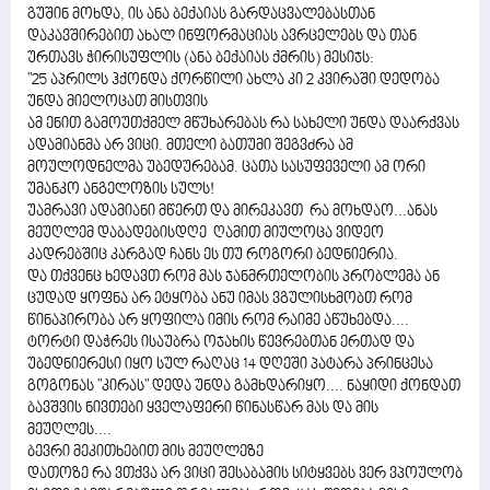
გუშინ მოხდა, ის ანა ბექაიას გარდაცვალებასთან
დაკავშირებით ახალ ინფორმაციას ავრცელებს და თან
ურთავს ჭირისუფლის (ანა ბექაიას ქმრის) მესიჯს:
"25 აპრილს ჰქონდა ქორწილი ახლა კი 2 კვირაში დედობა
უნდა მიელოცათ მისთვის
ამ ენით გამოუთქმელ მწუხარებას რა სახელი უნდა დაარქვას
ადამიანმა არ ვიცი. მთელი ბათუმი შეგვძრა ამ
მოულოდნელმა უბედურებამ. ცათა სასუფეველი ამ ორი
უმანკო ანგელოზის სულს!
უამრავი ადამიანი მწერთ და მირეკავთ რა მოხდაო...ანას
მეუღლემ დაბადებისდღე ღამით მიულოცა ვიდეო
კადრებშიც კარგად ჩანს ეს თუ როგორი ბედნიერია.
და თქვენც ხედავთ რომ მას ჯანმრთელობის პრობლემა ან
ცუდად ყოფნა არ ეტყობა ანუ იმას ვგულისხმობთ რომ
წინაპირობა არ ყოფილა იმის რომ რაიმე აწუხებდა....
ტორტი დაჭრეს ისაუბრა ოჯახის წევრებთან ერთად და
უბედნიერესი იყო სულ რაღაც 14 დღეში პატარა პრინცესა
გოგონას "კირას" დედა უნდა გამხდარიყო.... ნაყიდი ქონდათ
ბავშვის ნივთები ყველაფერი წინასწარ მას და მის
მეუღლეს....
ბევრი მეკითხებით მის მეუღლეზე
დათოზე რა ვთქვა არ ვიცი შესაბამის სიტყვებს ვერ ვპოულობ