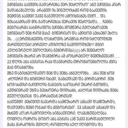
ექიმებმა ბავშვის გადარჩენა ვერ შეძლოსო" ანუ ექიმებს კიარ
ვადანაშაულებ არამედ ის ვიგულისხმე რომ გაკვეთის
შემდეგ ბავშვი უკვე გაგუდული ამოიყვანეს თქო... და
შესაბამისად მის გადარჩენას ვერავინ შეძლებდა.... ჩემმა
მეგობარმა სასწრაფოს ექიმმა მომწერა გვლანძღავენ
ექიმებსო შენ რომ მასე გიწერიაო და ამიტომ ავხსენი ეხლა
ეს... (((ერთმანეთის ლანძღვის პრემიას რომ იძლეოდნენ
ქართველები პირველ ადგილზე გავიდოდნენ!!! მეტი
კულტურული ევოლუცია გვჭირდება)))) არ შემეძლო
ექიმების მხარე არ დამეჭირა ამ კონკრეტულ შემთხვევაში.....
22 წლის ანა ბექაიას რაც დაემართა თრომბოემბოლია ქვია
მაგ დიაგნოზს.
მზე დაგიბნელდათო შენ და შენს ანგელოზს... ანა შენ ხომ
ძლიერი და ნიჭიერი იყავი, გამბედავი და პირდაპირი. შენ
ხომ სხვისი ტკივილის გაგების საოცარი უნარი გქონდა,
ბედნიერად უნდა გეცხოვრა დიდხანს, ძალიან დიდხანს შენს
მეუღლესთან და კირასთან ერთად.
ბათუმში მეხივით გავარდა სამწუხარო ამბავი დამწუხრდა,
დადუმდა შენი ოჯახი და მეგობრები". ეჰ ამაყად ამაყად და
მხნედ აღარ ჩამოივლის სიმპათიური, ლამაზთვალება
ღიმილა ოქროს გოგო ანა ბექაია (აწ უკვე გარდაცვლილი
მამა მარკოზის შვილი) რომელიც სულ იღიმოდა და