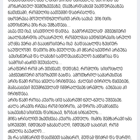
დაბადებისდღეზე ლხინი ჭირად შეიცვალა, სწორედ ამ
კონკრეტულ შემთხვევაზე, თავზარდამცემ უბედურებაზეა
ნათქვამი, რომელიც ბათუმში დატრიალდა.
ცხოვრება მოულოდნელობით არის სავსე. ვინ იცის
ბედისწერა ვის რას უმზადებს...
ასეა თუ ისე, სიკვდილი დადგა. გამორჩეულად მშვენიერი
ახალგაზრდის აღსასრული, რომელმაც ბედნიერების სრული
აღქმა ვერც კი გააცნობიერა ისე გადასახლდა ზეციურ
საუფლოში. დათოს მის მეუღლეს კი მწარე ხვედრი არგუნა
ბესისწერამ და ლამაზი სადღესასწაულო განწყობა და
სამოსი ძაძით შეუცვალა...
არაფერი რომ არ ვთქვათ, დედაზე, რომლის სიცოცხლე
ამქვეყნიური ჯოჯოხეთი გახდა. ამოთხრილ სამარესთან
არის წამი როცა ყველა ირინდება. ქალები ტირილს წყვეტენ,
მამაკაცები შეუმჩნევლად იმშრალებენ ცრემლს. ბუნებაც კი
ირინდება.
არის წამი როცა კუბოს ცივ სამარეში ნელ-ნელა უშვებენ.
ძალა არავის რჩება რომ იტიროს, ამ დროს ადამიანთა
სახეებზე სიცივეს დაინახავ, ზოგან სინანულს...
მიწა ხრიალით ეხეთქება კუბოს კედელს. ისმის შემზარავი ხმა
სიჩუმეში, იმდენად ხმამაღალი, იმდენად სასტიკი, რომ
ძნელია გაუძლო...
ეს რა სიმწარით დასთმეთ სამყარო, მუდამ ფიქრი და დარდი,