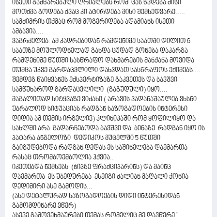
ისეთი გამწარებული ღრიალებს რომ ცას წვდება მისი
მოთქმა გოდება ქვაც კი ატირდება მისი შემხედვარე.....
სამძიმრის თქმაც რომ მოგერიდება ადამიანს ისეთი
ამბავია....
ვაგრძელებ: ამ კადრებიდან რამდენიმე საათში დილით 6
საათზე მოულოდნელად გახდა ცუდად გონება დაკარგა
რამდენიმე წუთში სასწრაფო დახმარების მანქანა მოვიდა
თუმცა უკვე გარდაცვლილი დახვდათ სასწრაფოს ექიმებს....
შემდეგ წაიყვანეს ექსპერტიზაზე გაკვეთეს და ბავშვი
სამწუხაროდ გარდაცვლილი (გაგუდული) იყო....
მაგალითად სიტყვაზე ვიძახი ( არავის ვადანაშაულებ ვხსნი
უბრალოდ სიტუაციას რადგან საზოგადოების ინტერესი
დიდია ამ თემის ირგვლივ) კლინიკაში რომ ყოფილიყო და
სახლში არა გადარჩებოდა ბავშვი და ბინაზე რადგან იყო ის
პატარა ანგელოზი დედიკოს მუცელში 5 წუთში
გაიგუდებოდა რადგან დედას ეს საშინელება დაემართა
რასაც თრომბოემბოლია ჰქვია..
იკეთებდა ნემსებს (ჭიპზე ფრაქციპარინს) და მაინც
დაემართა ეს უბედურება ესეიგი ძალიან მაღალი ქონია
დედიმირი ასე გამოდის...
(ასე დეტალურად საზოგადოების დიდი ინტერესიდან
გამომდინარე ვწერ)
ასევე გამოვეხმაურები თემას რომელიც მე დავწერე "