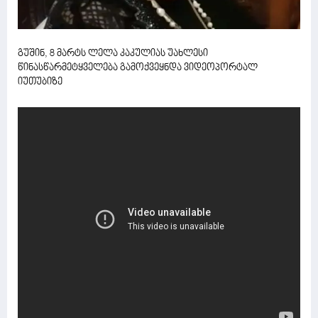
გუშინ, 8 მარტს ლელა კაკულიას უახლესი
წინასწარმეტყველება გამოქვეყნდა ვიდეოპორტალ
იუთუბიზე