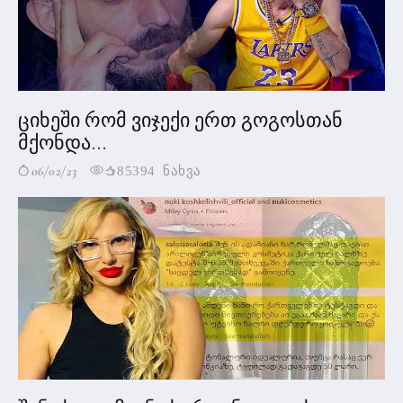
ციხეში რომ ვიჯექი ერთ გოგოსთან
მქონდა...
06/02/23
85394 ნახვა