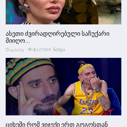
ასეთი ძვირადღირებული საჩუქარი
მიიღო...
14/02/23
127659 ნახვა
ციხეში რომ ვიჯექი ერთ გოგოსთან