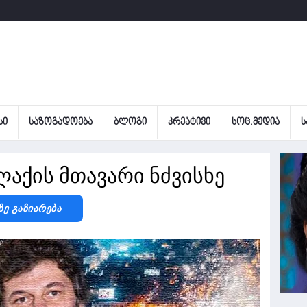
ᲡᲘ
ᲡᲐᲖᲝᲒᲐᲓᲝᲔᲑᲐ
ᲑᲚᲝᲒᲘ
ᲙᲠᲔᲐᲢᲘᲕᲘ
ᲡᲝᲪ.ᲛᲔᲓᲘᲐ
Ს
აქის მთავარი ნძვისხე
Ზე Გაზიარება