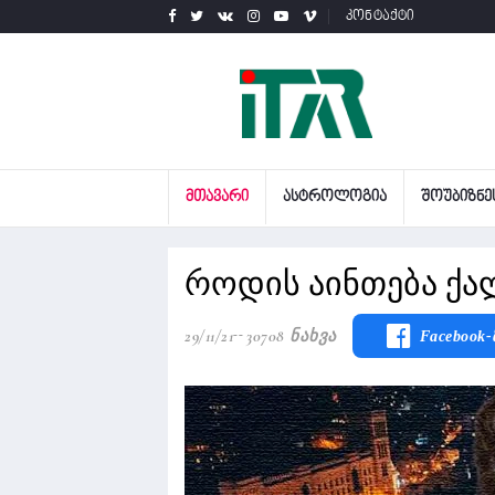
კონტაქტი
ᲛᲗᲐᲕᲐᲠᲘ
ᲐᲡᲢᲠᲝᲚᲝᲒᲘᲐ
ᲨᲝᲣᲑᲘᲖᲜᲔ
როდის აინთება ქალ
29/11/21
30708 Ნახვა
Facebook-