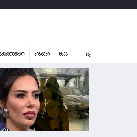
ᲐᲥᲐᲠᲗᲕᲔᲚᲝ
ᲑᲘᲖᲜᲔᲡᲘ
ᲡᲮᲕᲐ