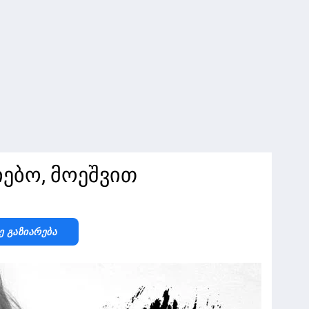
იებო, მოეშვით
ე Გაზიარება