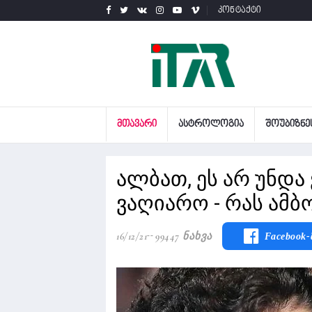
კონტაქტი
ᲛᲗᲐᲕᲐᲠᲘ
ᲐᲡᲢᲠᲝᲚᲝᲒᲘᲐ
ᲨᲝᲣᲑᲘᲖᲜᲔ
ალბათ, ეს არ უნდა 
ვაღიარო - რას ამბ
16/12/21
99447 Ნახვა
Facebook-