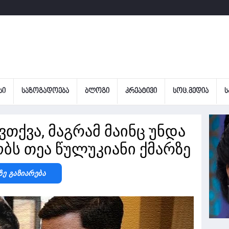
ᲡᲘ
ᲡᲐᲖᲝᲒᲐᲓᲝᲔᲑᲐ
ᲑᲚᲝᲒᲘ
ᲙᲠᲔᲐᲢᲘᲕᲘ
ᲡᲝᲪ.ᲛᲔᲓᲘᲐ
Ს
ვთქვა, მაგრამ მაინც უნდა
ობს თეა წულუკიანი ქმარზე
Ზე Გაზიარება