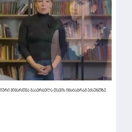
ციური მიმართვა გაავრცელა თავის ინსტაგრამ ექაუნთზე.