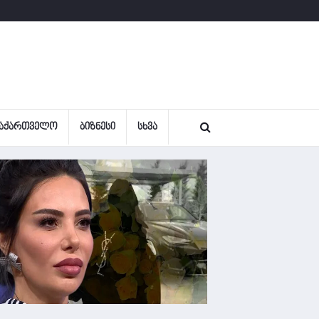
ᲐᲥᲐᲠᲗᲕᲔᲚᲝ
ᲑᲘᲖᲜᲔᲡᲘ
ᲡᲮᲕᲐ