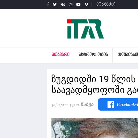
კონტაქტი
ᲛᲗᲐᲕᲐᲠᲘ
ᲐᲡᲢᲠᲝᲚᲝᲒᲘᲐ
ᲨᲝᲣᲑᲘᲖᲜᲔ
ზუგდიდში 19 წლი
საავადმყოფოში გ
30/12/21
59710 Ნახვა
Facebook-