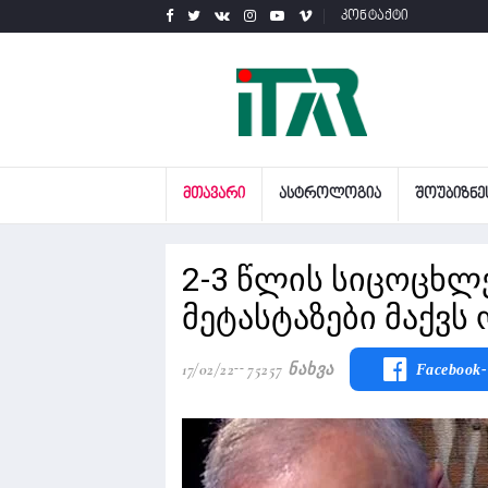
კონტაქტი
ᲛᲗᲐᲕᲐᲠᲘ
ᲐᲡᲢᲠᲝᲚᲝᲒᲘᲐ
ᲨᲝᲣᲑᲘᲖᲜᲔ
2-3 წლის სიცოცხლე
მეტასტაზები მაქვს
17/02/22
75257 Ნახვა
Facebook