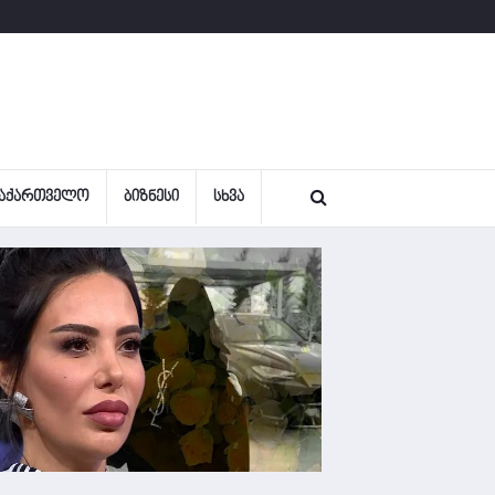
ᲐᲥᲐᲠᲗᲕᲔᲚᲝ
ᲑᲘᲖᲜᲔᲡᲘ
ᲡᲮᲕᲐ