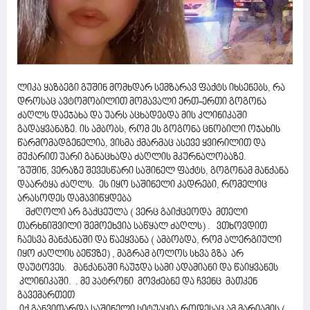
ლიკა ყაზბეგი გუშინ მომხდარ სემზარავ ფაქტს იხსენებს, რა
დროსაც ავტომობილით მომავალი ერთ-ერთი გოგონა
ძაღლს დაეჯახა და უარს აცხადებდა მის კლინიკაში
გადაყვანაზე. ის ამბობს, რომ ეს გოგონა ცნობილი ოჯახის
წარმომადგენელია, ვისმა ქმარმაც ასევე ყვირილით და
მუქარით უარი განაცხადა ძაღლის მკურნალობაზე.
"გუშინ, ვერაზე შევესწარი საშინელ ფაქტს, გოგონამ მანქანა
დაარტყა ძაღლს. ეს იყო საშინელი კადრები, რომელიც
არასოდეს დამავიწყდება
მძღოლი არ გაქცეულა ( ვერც გაიქცეოდა მთელი
თარხნიშვილი შემოეხვია საწყალ ძაღლს) . ვთხოვდით
ჩაესვა მანქანაში და წაეყვანა ( ამბობდა, რომ ალერგიული
იყო ძაღლის ბეწვზე) , მაგრამ ბოლოს სხვა გზა არ
დაუტოვეს. მანქანაში ჩაუჯდა სამი ადამიანი და წაიყვანეს
კლინიკაში. . მე პატრონი მოვძებნე და ჩვენც მათკენ
გავემართეთ
იქ განვითარდა საშინელი სიტუაცია როდესაც ამ მარიამის (