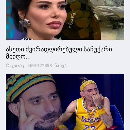
ასეთი ძვირადღირებული საჩუქარი
მიიღო...
14/02/23
127658 ნახვა