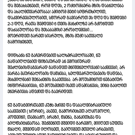
„ყველას ბედნიერ, მშვიდ და ჰარმონიულ დღეს გისურვებთ
და შეგახსენებთ, რომ დღეს, 2 ოქტომბერს მზის დაბნელება
და ახალმთვარეობაა! ამიტომ მეტი სიფრთხილით,
დაკვირვებულობით, სწორად გავიაროთ ეს დღე და შემდეგი
2-3 დღე, რათა შემდეგი 6 თვის მანძილზე არ გქონდეთ
დაძაბულობა და შესაბამისი პრობლემები…
მოერიდეთ გარეთ სიარულს, მზის მუქი სათვალე
გამოიყენეთ,
დიდხანს ნუ გაჩერდებით ხალხმრავლობაში, ნუ
გადაიღლებით ფიზიკურად ან ემოციურად.
შეძლებისდაგვარად გადადეთ მნიშვნელოვანი საქმეები, არ
ვარგა მკურნალობის დაწყება, ხელშეკრულებების დადება,
მსხვილმანი შენაძენის გაკეთება. არ მოუსმინოთ ნეგატიურ
ინფორმაციებს, ნუ მოუსმენთ ისეთ ადამიანებს, ვინც გაცლით
ენერგიებს ადექით და გაერიდეთ.
ნუ გადატვირთავთ კუჭს მძიმე და დაბალვიბრაციული
საკვებით ( ხორცი), ასევე, გამორიცხეთ ალკოჰოლი,
კოფეინი, თამბაქო, ბრაზი, წყენა, განკითხვა და
ბილწსიტყვაობა. შექმენით მშვიდი გარემო, მიიღეთ სუფთა
წყალი, მშვიდად ილოცეთ, გაიღიმეთ მთელი არსებით,