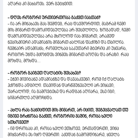
აღარც კი მახსოვს. ვერ გეტყვით.
- დღეს როგორი ურთიერთობა გაქვთ იასთან?
- ია არ მინახავს მას შემდეგ, რაც დავშორდით, მაგრამ ჩემი
მის მიმართ დამოკიდებულება არ შეცვლილა. ზოგადად, ჩემი
დამოკიდებულება არა მხოლოდ იას მიმართ, არამედ
ნებისმიერი ადამიანის მიმართ ძალიან ფაქიზი და თბილია.
ჩემნაირ ადამიანს, რომელსაც საკუთარი მტერიც კი უყვარს,
როგორ უნდა მქონდეს ვინმეს მიმართ ბოღმა და ბრაზი. რაც
მოხდა, მოხდა...
- როგორ გაიგეთ ღალატის შესახებ?
- ეჭვი მივიტანე ადამიანზე და დავასკვენი, რომ იქ ღალატს
ჰქონდა ადგილი. თავიდან დარწმუნებული არ ვიყავი,
უბრალოდ, ია გამოვტეხე და რადგან აღიარა, ესე იგი,
სიმართლე აღმოჩნდა.
-
ახლა რას განიცდით მის მიმართ, არ იცით, შეგეცვალათ თუ
იგივე გრძნობა გაქვთ, როგორიც მაშინ, როცა ხელი
სთხოვეთ?
- იმ დროსაც კი, როცა ხელი ვთხოვე, ერთადერთი, ვინც
მიყვარდა ეს იყო ღმერთი. აქედან გამომდინარე, ყველა