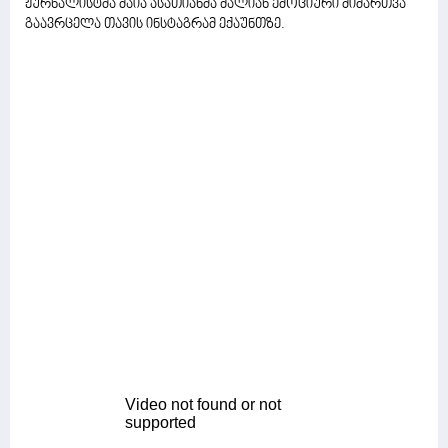
ჟურნალისტმა მაია ასათიანმა ძალიან ემოციური მიმართვა
გაავრცელა თავის ინსტაგრამ ექაუნთზე.