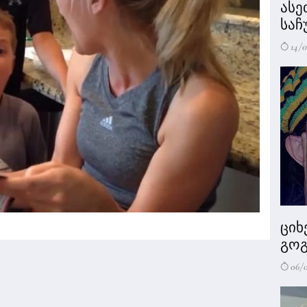
ასე
საჩ
14/0
ციხ
გოგ
06/