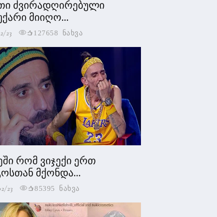
თი ძვირადღირებული
უქარი მიიღო...
2/23
127658 ნახვა
ეში რომ ვიჯექი ერთ
ოსთან მქონდა...
02/23
85395 ნახვა