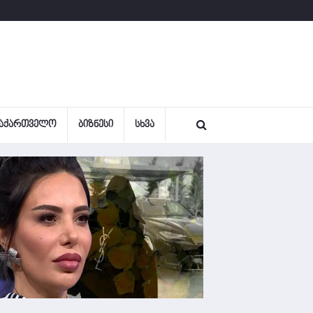
ᲐᲥᲐᲠᲗᲕᲔᲚᲝ
ᲑᲘᲖᲜᲔᲡᲘ
ᲡᲮᲕᲐ