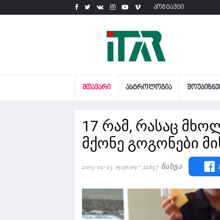
კონტაქტი
ᲛᲗᲐᲕᲐᲠᲘ
ᲐᲡᲢᲠᲝᲚᲝᲒᲘᲐ
ᲨᲝᲣᲑᲘᲖᲜᲔ
17 რამ, რასაც მხ
მქონე გოგონები მი
2015-02-25 19:36:09
22657 Ნახვა