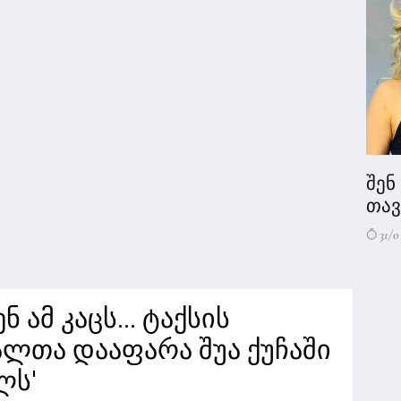
შენ
თავი
31/0
 ამ კაცს... ტაქსის
ლთა დააფარა შუა ქუჩაში
ლს'