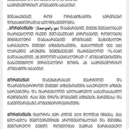
საერთაშორისო კომპანიის სტატუსი.
შეგახსენებთ, რომ ორგანიზაციის სერვისები
დისტანციურადაც ხელმისაწვდომია.
„
ჯორჯიაფაის
“ (
Georgiafy.ge
) დახმარებით, თქვენ შეგეძლებათ
ისარგებლოთ ისეთი შეღავათიანი პირობებით, რომლებიც
მინიმალური დანახარჯებით მოგიტანთ მაქსიმალურ
სარგებელს თქვენი ბიზნესისათვის, მაგალითად 500 000
ლარამდე ბრუნვის შემთხვევაში ისარგებლოთ 1%-იანი
გადასახადით, ან მიიღოთ სპეციალურად IT კომპანიებისთვის
განკუთვნილი ვირტუალური ზონის ან საერთაშორისო
კომპანიის სტატუსი.
ჯორჯიაფაი
დაგეხმარებათ შეარჩიოთ და
დაარეგისტრიროთ თქვენი ბიზნესისთვის სასურველი ბიზნეს
სტრუქტურა და ისარგებლოთ ხელსაყრელი საგადასახადო
რეჟიმებით, რაც მეტ დროს მოგცემთ ბიზნესის მართვასა და
განვითარებაზე კონცენტრირებისთვის.
ჯორჯიაფაის
ისტორია ჯერ კიდევ 2016 წლიდან იწყება, მას
ნელ-ნელა შემოუერთდნენ პროფესიონალები და შეიქმნა
მეგობრული გუნდი, რომელმაც უამრავ წარმატებულ