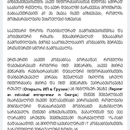
ბიზნესმენებისთვის ასეთ ინფორმაციასთან წვდომა ხშირად
საკმაოდ რთულია, და ბევრ დეტალში გარკვევას მოითხოვს.
განსაკუთრებით კი ეს ეხება ისეთ ბიზნესებს, რომლის
მომხმარებლებიც უცხოელები იქნებიან.
საკუთარი დროის ოპტიმალურად გამოყენებისთვისა და
პოტენციური რისკის შესამცირებლად შესაბამისი
გამოცდილების მქონე საკონსულტაციო კომპანიის შერჩევა
ერთადერთი სწორი გამოსავალია.
ერთ-ერთი ასეთი კომპანიაა ჯორჯაფაი, რომელიც
დაგეხმარებათ როგორც ინდ. მეწარმის, ასევე მცირე
მეწარმის რეგისტრაციაში. დეტალური ინფორმაციისთვის
დაინტერესებულ პირებს შეუძლიათ იხილონ სრული
ინფორმაცია მცირე და ინდ. მეწარმის უპირატესობებზე
რუსულ (
Открыть ИП в Грузии
) ან ინგლისურ ენაზე (
Register
an individual entrepreneur in Georgia
). თქვენ შეგეძლებათ
ისარგებლოთ ისეთი შეღავათიანი პირობებით, რომლებიც
მინიმალური დანახარჯებით მოგიტანთ მაქსიმალურ
სარგებელს თქვენი ბიზნესისათვის, მაგალითად 500 000
ლარამდე ბრუნვის შემთხვევაში ისარგებლოთ 1%-იანი
გადასახადით, ან მიიღოთ სპეციალურად IT კომპანიებისთვის
განკუთვნილი ვირტუალური ზონის ან