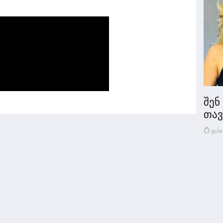
შენ
თავი
31/0