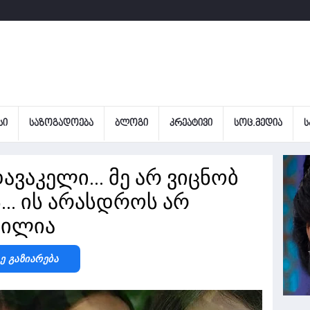
ᲡᲘ
ᲡᲐᲖᲝᲒᲐᲓᲝᲔᲑᲐ
ᲑᲚᲝᲒᲘ
ᲙᲠᲔᲐᲢᲘᲕᲘ
ᲡᲝᲪ.ᲛᲔᲓᲘᲐ
Ს
დავაკელი... მე არ ვიცნობ
... ის არასდროს არ
ვილია
Ზე Გაზიარება