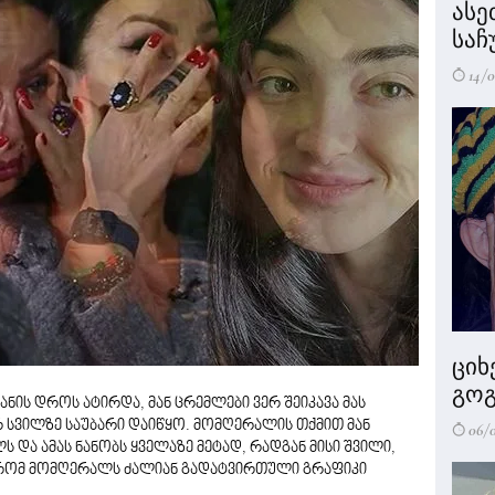
ასე
საჩ
14/0
ციხ
გოგ
ნის დროს ატირდა, მან ცრემლები ვერ შეიკავა მას
რ სვილზე საუბარი დაიწყო. მომღერალის თქმით მან
06/
 და ამას ნანობს ყველაზე მეტად, რადგან მისი შვილი,
 რომ მომღერალს ძალიან გადატვირთული გრაფიკი