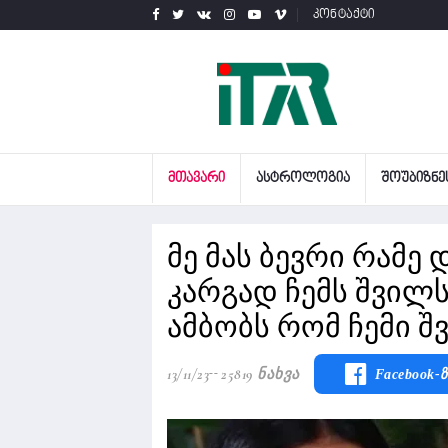
კონტაქტი
ᲛᲗᲐᲕᲐᲠᲘ
ᲐᲡᲢᲠᲝᲚᲝᲒᲘᲐ
ᲨᲝᲣᲑᲘᲖᲜᲔ
მე მას ბევრი რამე 
კარგად ჩემს შვილს
ამბობს რომ ჩემი შ
13/11/23
25819 Ნახვა
Facebook-