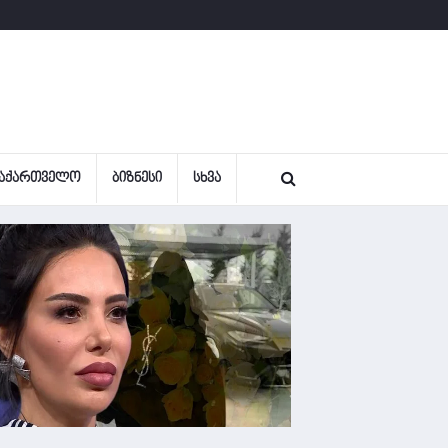
ᲐᲥᲐᲠᲗᲕᲔᲚᲝ
ᲑᲘᲖᲜᲔᲡᲘ
ᲡᲮᲕᲐ