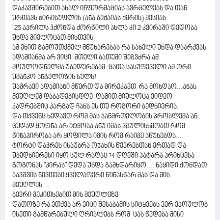
დაკავშირებით ახალ ინფორმაციას ავრცელებს და თან
ურთავს ჭირისუფლის (ანა ბექაიას ქმრის) მესიჯს:
"25 აპრილს ჰქონდა ქორწილი ახლა კი 2 კვირაში დედობა
უნდა მიელოცათ მისთვის
ამ ენით გამოუთქმელ მწუხარებას რა სახელი უნდა დაარქვას
ადამიანმა არ ვიცი. მთელი ბათუმი შეგვძრა ამ
მოულოდნელმა უბედურებამ. ცათა სასუფეველი ამ ორი
უმანკო ანგელოზის სულს!
უამრავი ადამიანი მწერთ და მირეკავთ რა მოხდაო...ანას
მეუღლემ დაბადებისდღე ღამით მიულოცა ვიდეო
კადრებშიც კარგად ჩანს ეს თუ როგორი ბედნიერია.
და თქვენც ხედავთ რომ მას ჯანმრთელობის პრობლემა ან
ცუდად ყოფნა არ ეტყობა ანუ იმას ვგულისხმობთ რომ
წინაპირობა არ ყოფილა იმის რომ რაიმე აწუხებდა....
ტორტი დაჭრეს ისაუბრა ოჯახის წევრებთან ერთად და
უბედნიერესი იყო სულ რაღაც 14 დღეში პატარა პრინცესა
გოგონას "კირას" დედა უნდა გამხდარიყო.... ნაყიდი ქონდათ
ბავშვის ნივთები ყველაფერი წინასწარ მას და მის
მეუღლეს....
ბევრი მეკითხებით მის მეუღლეზე
დათოზე რა ვთქვა არ ვიცი შესაბამის სიტყვებს ვერ ვპოულობ
ისეთი გამწარებული ღრიალებს რომ ცას წვდება მისი