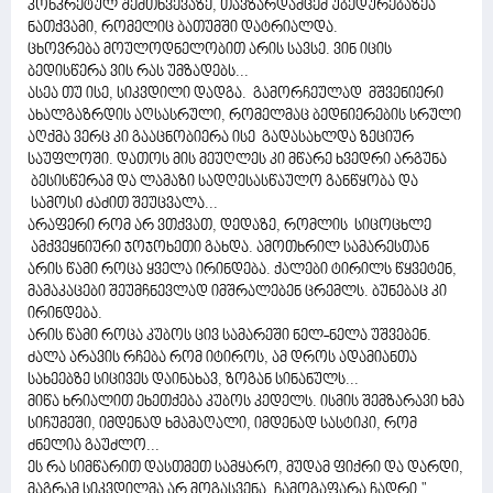
კონკრეტულ შემთხვევაზე, თავზარდამცემ უბედურებაზეა
ნათქვამი, რომელიც ბათუმში დატრიალდა.
ცხოვრება მოულოდნელობით არის სავსე. ვინ იცის
ბედისწერა ვის რას უმზადებს...
ასეა თუ ისე, სიკვდილი დადგა. გამორჩეულად მშვენიერი
ახალგაზრდის აღსასრული, რომელმაც ბედნიერების სრული
აღქმა ვერც კი გააცნობიერა ისე გადასახლდა ზეციურ
საუფლოში. დათოს მის მეუღლეს კი მწარე ხვედრი არგუნა
ბესისწერამ და ლამაზი სადღესასწაულო განწყობა და
სამოსი ძაძით შეუცვალა...
არაფერი რომ არ ვთქვათ, დედაზე, რომლის სიცოცხლე
ამქვეყნიური ჯოჯოხეთი გახდა. ამოთხრილ სამარესთან
არის წამი როცა ყველა ირინდება. ქალები ტირილს წყვეტენ,
მამაკაცები შეუმჩნევლად იმშრალებენ ცრემლს. ბუნებაც კი
ირინდება.
არის წამი როცა კუბოს ცივ სამარეში ნელ-ნელა უშვებენ.
ძალა არავის რჩება რომ იტიროს, ამ დროს ადამიანთა
სახეებზე სიცივეს დაინახავ, ზოგან სინანულს...
მიწა ხრიალით ეხეთქება კუბოს კედელს. ისმის შემზარავი ხმა
სიჩუმეში, იმდენად ხმამაღალი, იმდენად სასტიკი, რომ
ძნელია გაუძლო...
ეს რა სიმწარით დასთმეთ სამყარო, მუდამ ფიქრი და დარდი,
მაგრამ სიკვდილმა არ მოგასვენა, ჩამოგაფარა ჩადრი."