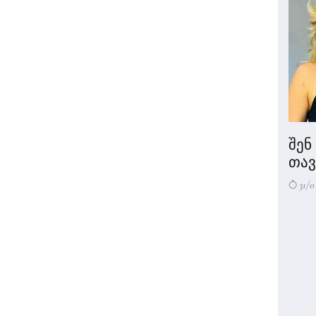
შენ
თავი
31/0