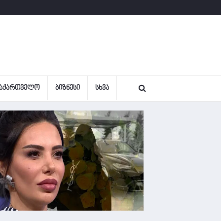
ᲐᲥᲐᲠᲗᲕᲔᲚᲝ
ᲑᲘᲖᲜᲔᲡᲘ
ᲡᲮᲕᲐ