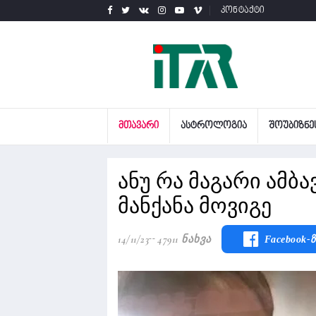
კონტაქტი
ᲛᲗᲐᲕᲐᲠᲘ
ᲐᲡᲢᲠᲝᲚᲝᲒᲘᲐ
ᲨᲝᲣᲑᲘᲖᲜᲔ
ანუ რა მაგარი ამბა
მანქანა მოვიგე
14/11/23
47911 Ნახვა
Facebook-