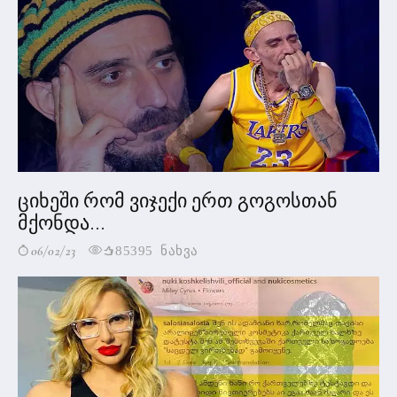
ციხეში რომ ვიჯექი ერთ გოგოსთან
მქონდა...
06/02/23
85395 ნახვა