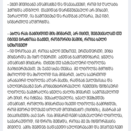
- ეჭვი მივიტანე ადამიანზე და დავასკვენი, რომ იქ ღალატს
ჰქონდა ადგილი. თავიდან დარწმუნებული არ ვიყავი,
უბრალოდ, ია გამოვტეხე და რადგან აღიარა, ესე იგი,
სიმართლე აღმოჩნდა.
-
ახლა რას განიცდით მის მიმართ, არ იცით, შეგეცვალათ თუ
იგივე გრძნობა გაქვთ, როგორიც მაშინ, როცა ხელი
სთხოვეთ?
- იმ დროსაც კი, როცა ხელი ვთხოვე, ერთადერთი, ვინც
მიყვარდა ეს იყო ღმერთი. აქედან გამომდინარე, ყველა
ადამიანი მიყვარს. თქვენ თუ სექსუალური ლტოლვა
გაინტერესებთ, ეს უკვე სხვა თემაა. მე ლტოლვა მქონდა
მხოლოდ და მხოლოდ იას მიმართ, ახლა საერთოდ
არანაირი ლტოლვა აღარ მაქვს, რადგან ეკლესიასა და
სულიერებაზე ვარ კონცენტრირებული. ჩემთვის ფიზიკური
ლტოლვა გამქრალია ყველა ქალის მიმართ. სამომავლოდ
არ ვიცი, რა იქნება. შესაძლებელია, ხვალ შემხვდეს
ადამიანი, რომლის მიმართაც ისეთი ლტოლვა გამიჩნდეს,
რომ მეორე დღესვე ცოლად მოვიყვანო (იცინის), მაგრამ ამ
ეტაპისთვის ასე ვარ. იას მიმართ ჩემი სექსუალური ლტოლვა,
სავარაუდოდ, იმ დროს შეწყდა, როცა მე ეს ინფორმაცია
მივიღე. ამის შემდეგ გადავედი სულიერებაში და ვიპოვე ჩემი