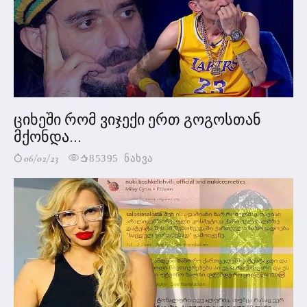
ციხეში რომ ვიჯექი ერთ გოგოსთან
მქონდა...
06/02/23
85395 ნახვა