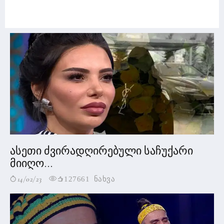
ასეთი ძვირადღირებული საჩუქარი
მიიღო...
14/02/23
127661 ნახვა