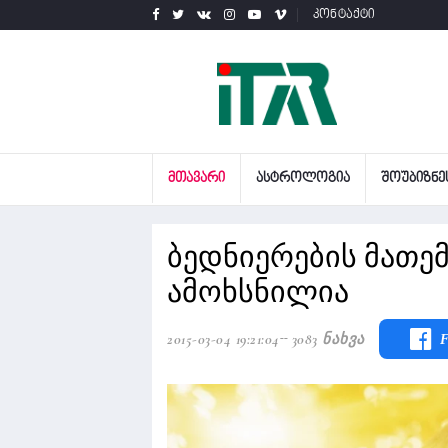
კონტაქტი
ᲛᲗᲐᲕᲐᲠᲘ
ᲐᲡᲢᲠᲝᲚᲝᲒᲘᲐ
ᲨᲝᲣᲑᲘᲖᲜᲔ
ბედნიერების მათ
ამოხსნილია
2015-03-04 19:21:04
3083 Ნახვა
F