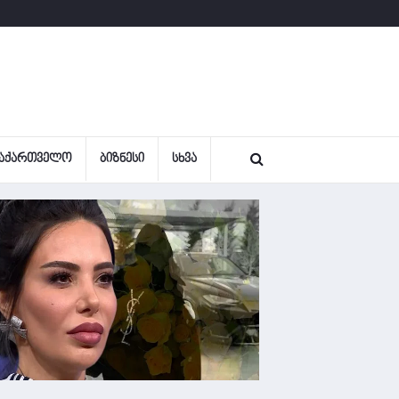
ᲐᲥᲐᲠᲗᲕᲔᲚᲝ
ᲑᲘᲖᲜᲔᲡᲘ
ᲡᲮᲕᲐ