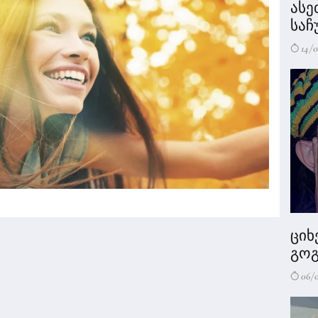
ასე
საჩ
14/0
ციხ
გოგ
06/