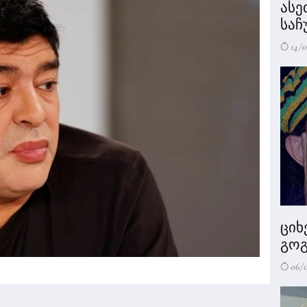
ასე
საჩ
14/0
ციხ
გოგ
06/