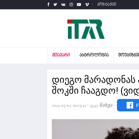
კონტაქტი
ᲛᲗᲐᲕᲐᲠᲘ
ᲐᲡᲢᲠᲝᲚᲝᲒᲘᲐ
ᲨᲝᲣᲑᲘᲖᲜᲔ
დიეგო მარადონას 
შოკში ჩააგდო! (ვი
2015-03-05 20:13:41
3443 Ნახვა
F