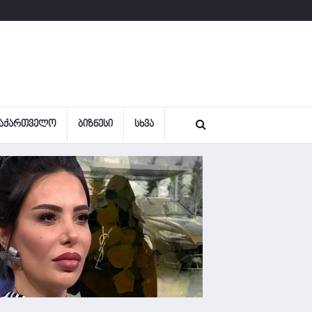
ᲐᲥᲐᲠᲗᲕᲔᲚᲝ
ᲑᲘᲖᲜᲔᲡᲘ
ᲡᲮᲕᲐ