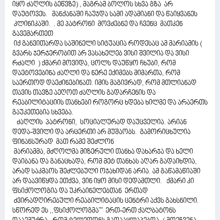
იყო ძაღლის ბეწვზე) , მაგრამ ბოლოს სხვა გზა არ
დაუტოვეს. მანქანაში ჩაუჯდა სამი ადამიანი და წაიყვანეს
კლინიკაში. . მე პატრონი მოვძებნე და ჩვენც მათკენ
გავემართეთ
იქ განვითარდა საშინელი სიტუაცია როდესაც ამ მარიამის (
გვარს ჯერჯერობით არ ვასახელებ ვისი შვილია და ვისი
რძალი ) ქმარი მოვიდა, ცოლს დაუწყო ჩხუბი, რომ
დაეტოვებინა ძაღლი და ნერე ექიმებს მიმართა, რომ
საერთოდ დაეძინებინათ. იმის მაგივრად, რომ მთლიანად
თავის თავზე აეღოთ ძაღლის გადარჩენის და
რეაბილიტაციის თანხები როგორც ხდება ხილმე და არაერთს
გაუკეთებია სხვება.
ძაღლის პატრონი, სოციალურად დაუცველია. არიან
დედა-შვილი და არცერთი არ მუშაობს. გამორიცხულია
ფინანსურად მათ რამე შეძლონ
მარიამმა, მძღოლმა მიზერული თანხა დახარჯა და ხელი
დაიბანა და განაცხადა, რომ მეტ თანხას აღარ გადაიხდია,
არად საკმაოს შეძლებული ოჯახიდან არია. ამ გაწამაწიაში
არ დაავიწყდა ეთქვა, ვინ იყო მისი დედამთლი. ქმარი კი
ფსიქოლოგია და უკრაინელებთან ერთად
ძვირადღირებული რეაბილიტაცის ცენტრი აქვს გახსნილი.
სწორედ ეს ,,ფსიქოლოგმა"" ერთ-ერთ ქალბატონს