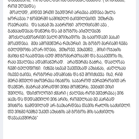
დააემუქრა, რომ ტელეფონს გადააყლაპებდა. ( მოეჩვენა,
რომ უღებდა)
მოკლედ, კიდევ ერთი უბედური არსება კვდება ეხლა
ხორავას 7 ნომერში საშინელი ტკივილებით. უთხრეს
ოპერაცია. და სანამ ეს პატრონი პოლიციაში ავა ,
განცახდებას დაწერს და ამ გოგოს აიძულებენ
მოქალაქეობრივი ვალი მოიხადოს ეს საცოდავი ჰასკი
მოკვდება. მეც ამომეწურა რესურსი. ეს გოგო მარიამი ჩემა
ტელეფონს აღარ იღებს, ვთხოვე, ვეხვეწე, , მისი ოჯახის
მაინც ნუ ჩააგდებს ცუდ მდგომარეობაში და გააკეთოს ის,
რაც ევალება ადამიანურად. არაფერმა გაჭრა, დაბლოკა
ჩემი ტელეფონი. იქნებ სხვამ უკეთესად აუხსნას, ძაღლსაც
ისევე ტკივა, როგორც ადამიანს და ნუ მოიქცევა ისე, რიმ
მერე მთელი ცხოვრება ინანოს. საჯაროდ ჯერჯერობით არ
დავწერ, მაგრამ პირადში ვინც მომწერს, ვეტყვი ვისი
შვილია, ფსიქოლოგი ქმარი ( ქალებს რომ ემუქრება) ვინ
ყავს და დედამთილი ვინ არის, რომელსაც მე კარგად
ვიცნობ. ნამდვილად არ გაეხარდება თავის რძლის საქციელი.
თუ ვინმე ჩემზე უკეთ აუხსნის ამ გოგოს მის საქციელს
დავაკავშირებ"