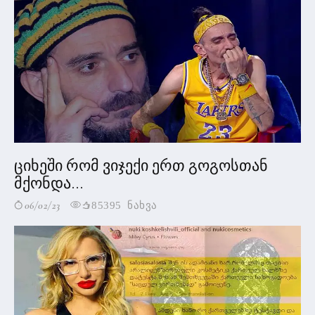
ციხეში რომ ვიჯექი ერთ გოგოსთან
მქონდა...
06/02/23
85395 ნახვა