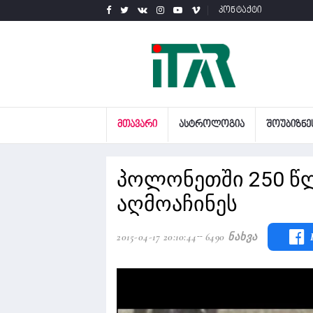
კონტაქტი
ᲛᲗᲐᲕᲐᲠᲘ
ᲐᲡᲢᲠᲝᲚᲝᲒᲘᲐ
ᲨᲝᲣᲑᲘᲖᲜᲔ
პოლონეთში 250 წ
აღმოაჩინეს
2015-04-17 20:10:44
6490 Ნახვა