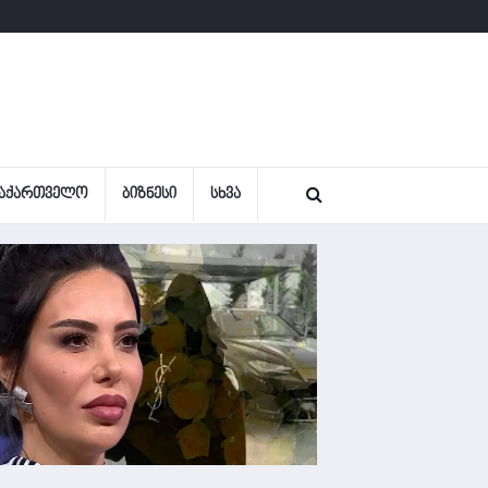
ᲐᲥᲐᲠᲗᲕᲔᲚᲝ
ᲑᲘᲖᲜᲔᲡᲘ
ᲡᲮᲕᲐ