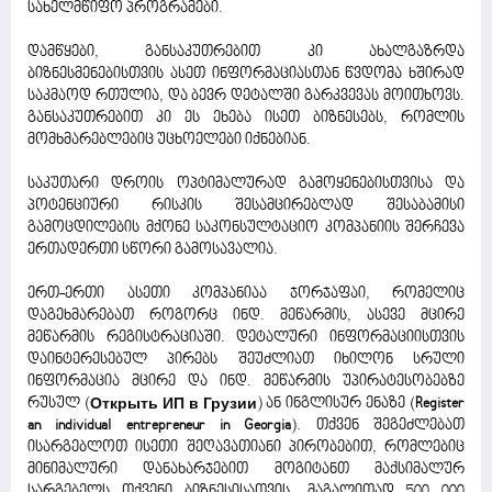
სახელმწიფო პროგრამები.
დამწყები, განსაკუთრებით კი ახალგაზრდა
ბიზნესმენებისთვის ასეთ ინფორმაციასთან წვდომა ხშირად
საკმაოდ რთულია, და ბევრ დეტალში გარკვევას მოითხოვს.
განსაკუთრებით კი ეს ეხება ისეთ ბიზნესებს, რომლის
მომხმარებლებიც უცხოელები იქნებიან.
საკუთარი დროის ოპტიმალურად გამოყენებისთვისა და
პოტენციური რისკის შესამცირებლად შესაბამისი
გამოცდილების მქონე საკონსულტაციო კომპანიის შერჩევა
ერთადერთი სწორი გამოსავალია.
ერთ-ერთი ასეთი კომპანიაა ჯორჯაფაი, რომელიც
დაგეხმარებათ როგორც ინდ. მეწარმის, ასევე მცირე
მეწარმის რეგისტრაციაში. დეტალური ინფორმაციისთვის
დაინტერესებულ პირებს შეუძლიათ იხილონ სრული
ინფორმაცია მცირე და ინდ. მეწარმის უპირატესობებზე
რუსულ (
Открыть ИП в Грузии
) ან ინგლისურ ენაზე (
Register
an individual entrepreneur in Georgia
). თქვენ შეგეძლებათ
ისარგებლოთ ისეთი შეღავათიანი პირობებით, რომლებიც
მინიმალური დანახარჯებით მოგიტანთ მაქსიმალურ
სარგებელს თქვენი ბიზნესისათვის, მაგალითად 500 000