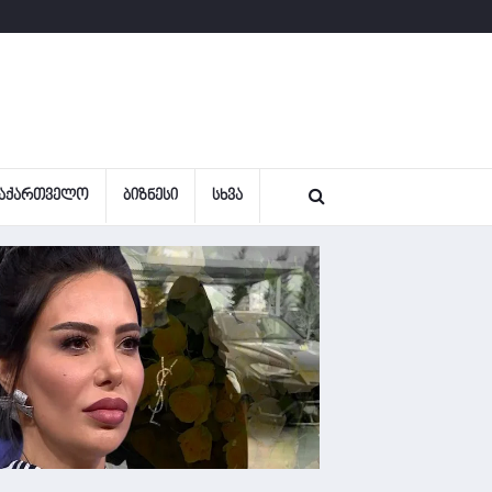
ᲐᲥᲐᲠᲗᲕᲔᲚᲝ
ᲑᲘᲖᲜᲔᲡᲘ
ᲡᲮᲕᲐ