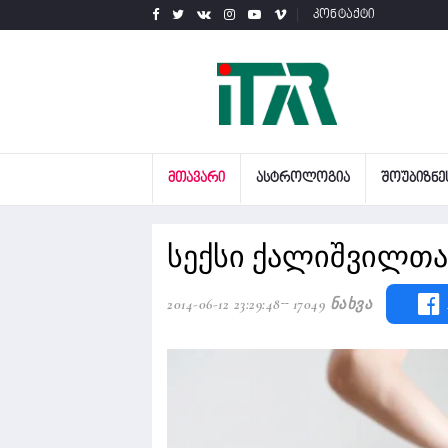
კონტაქტი
ᲛᲗᲐᲕᲐᲠᲘ
ᲐᲡᲢᲠᲝᲚᲝᲒᲘᲐ
ᲨᲝᲣᲑᲘᲖᲜᲔ
სექსი ქალიშვილთა
2014-06-12 23:29:48
17049 Ნახვა