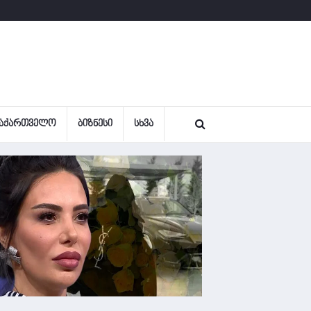
ᲐᲥᲐᲠᲗᲕᲔᲚᲝ
ᲑᲘᲖᲜᲔᲡᲘ
ᲡᲮᲕᲐ