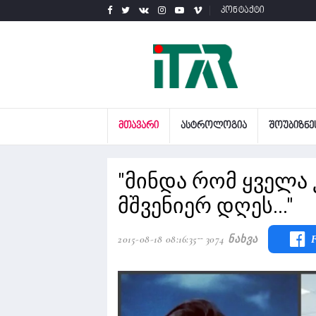
კონტაქტი
ᲛᲗᲐᲕᲐᲠᲘ
ᲐᲡᲢᲠᲝᲚᲝᲒᲘᲐ
ᲨᲝᲣᲑᲘᲖᲜᲔ
"მინდა რომ ყველა
მშვენიერ დღეს..."
2015-08-18 08:16:35
3074 Ნახვა
F