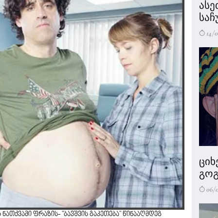
ასე
საჩ
14/0
ციხ
გოგ
06/
 ნათქვამი ფრაზის- "ბავშვის გაკეთება" წინააღმდეგ