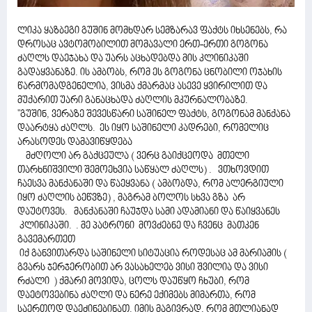
ლიკა ყაზბეგი გუშინ მომხდარ სემზარავ ფაქტს იხსენებს, რა
დროსაც ავტომობილით მომავალი ერთ-ერთი გოგონა
ძაღლს დაეჯახა და უარს აცხადებდა მის კლინიკაში
გადაყვანაზე. ის ამბობს, რომ ეს გოგონა ცნობილი ოჯახის
წარმომადგენელია, ვისმა ქმარმაც ასევე ყვირილით და
მუქარით უარი განაცხადა ძაღლის მკურნალობაზე.
"გუშინ, ვერაზე შევესწარი საშინელ ფაქტს, გოგონამ მანქანა
დაარტყა ძაღლს. ეს იყო საშინელი კადრები, რომელიც
არასოდეს დამავიწყდება
მძღოლი არ გაქცეულა ( ვერც გაიქცეოდა მთელი
თარხნიშვილი შემოეხვია საწყალ ძაღლს) . ვთხოვდით
ჩაესვა მანქანაში და წაეყვანა ( ამბობდა, რომ ალერგიული
იყო ძაღლის ბეწვზე) , მაგრამ ბოლოს სხვა გზა არ
დაუტოვეს. მანქანაში ჩაუჯდა სამი ადამიანი და წაიყვანეს
კლინიკაში. . მე პატრონი მოვძებნე და ჩვენც მათკენ
გავემართეთ
იქ განვითარდა საშინელი სიტუაცია როდესაც ამ მარიამის (
გვარს ჯერჯერობით არ ვასახელებ ვისი შვილია და ვისი
რძალი ) ქმარი მოვიდა, ცოლს დაუწყო ჩხუბი, რომ
დაეტოვებინა ძაღლი და ნერე ექიმებს მიმართა, რომ
საერთოდ დაეძინებინათ. იმის მაგივრად, რომ მთლიანად