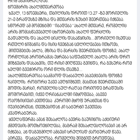
რომ აგვისრულდეს.
ნოემბრის ახალმთვარეობა
ხვალ, 13 ნოემბერს, თბილისის დროით 13:27 -ზე მორიელის
21-ე გრადუსზე მზისა და მთვარის ზუსტი შეერთება იქნება.
სწორედ ამ მომენტში ‘’იბადება’’ახალი მთვარე, რომელიც
არის მომასწავებელი ცხოვრების ახალი ფურცლის
გადაშლის და ახალი ციკლის დასაწყისის...მორიელი ისედაც
რთული ნიშანია და ისიც ჩვენგან ცვლილებებს ითხოვს,
მითუმეტეს ახლა, მზისა და მარსის შეერთების ფონზე, ახალ
ორწლიან პროგრამას ეყრება საფუძველი.ახალა არის დრო
მიზნების დასახვის, თუ რისი მიღწევა გვინდა, რა გვსურს რომ
ხელში გვეჭიროს ორი წლის თავზე...
ახალმთვარეობა საკმაოდ დაძაბული ასპექტების ფონზე
ჩაივლის. როგორც უკვე ავღნიშნეთ, მასთან შეერთებაში
მოდის მარსი, რომელიც სულ რაღაც ორიოდე გრადუსის
მოშორებით, იქვე ღრიანკალში იმყოფება; ასევე
ოპოზიციები კეთდება კუროში მყოფ ურანთან და
იუპიტერთან; თევზებიდან კი სატურნი უკეთებს
კვადრატურას.
ყველაფერმა ამან შესაძლოა ბევრს გაუჩინოს აქტიური
ქმედების მოთხოვნილება, მაგრამ შესაძლებლობები ან არ
იქნება, ან დაგეგმილი ამბები სრულიად ქაოტურად წავა.
აირევა. დაძაბულობა, რომელიც შიგნით გროვდება,