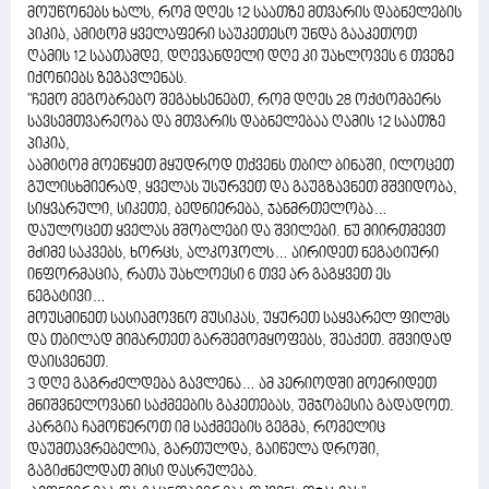
მოუწონებს ხალს, რომ დღეს 12 საათზე მთვარის დაბნელების
პიკია, ამიტომ ყველაფერი საუკეთესო უნდა გააკეთოთ
ღამის 12 საათამდე, დღევანდელი დღე კი უახლოვეს 6 თვეზე
იქონიებს ზეგავლენას.
"ჩემო მეგობრებო შეგახსენებთ, რომ დღეს 28 ოქტომბერს
სავსემთვარეობა და მთვარის დაბნელებაა ღამის 12 საათზე
პიკია,
აამიტომ მოეწყეთ მყუდროდ თქვენს თბილ ბინაში, ილოცეთ
გულისხმიერად, ყველას უსურვეთ და გაუგზავნეთ მშვიდობა,
სიყვარული, სიკეთე, ბედნიერება, ჯანმრთელობა…
დაულოცეთ ყველას მშობლები და შვილები. ნუ მიირთმევთ
მძიმე საკვებს, ხორცს, ალკოჰოლს… აირიდეთ ნეგატიური
ინფორმაცია, რათა უახლოესი 6 თვე არ გაგყვეთ ეს
ნეგატივი…
მოუსმინეთ სასიამოვნო მუსიკას, უყურეთ საყვარელ ფილმს
და თბილად მიმართეთ გარშემომყოფებს, შეაქეთ. მშვიდად
დაისვენეთ.
3 დღე გაგრძელდება გავლენა… ამ პერიოდში მოერიდეთ
მნიშვნელოვანი საქმეების გაკეთებას, უმჯობესია გადადოთ.
კარგია ჩამოწეროთ იმ საქმეების გეგმა, რომელიც
დაუმთავრებელია, გართულდა, გაიწელა დროში,
გაგიძნელდათ მისი დასრულება.