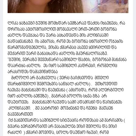
ლიკა ყაზბეგი გუშინ მომხდარ სემზარავ ფაქტს იხსენებს, რა
დროსაც ავტომობილით მომავალი ერთ-ერთი გოგონა
ძაღლს დაეჯახა და უარს აცხადებდა მის კლინიკაში
გადაყვანაზე. ის ამბობს, რომ ეს გოგონა ცნობილი ოჯახის
წარმომადგენელია, ვისმა ქმარმაც ასევე ყვირილით და
მუქარით უარი განაცხადა ძაღლის მკურნალობაზე.
"გუშინ, ვერაზე შევესწარი საშინელ ფაქტს, გოგონამ მანქანა
დაარტყა ძაღლს. ეს იყო საშინელი კადრები, რომელიც
არასოდეს დამავიწყდება
მძღოლი არ გაქცეულა ( ვერც გაიქცეოდა მთელი
თარხნიშვილი შემოეხვია საწყალ ძაღლს) . ვთხოვდით
ჩაესვა მანქანაში და წაეყვანა ( ამბობდა, რომ ალერგიული
იყო ძაღლის ბეწვზე) , მაგრამ ბოლოს სხვა გზა არ
დაუტოვეს. მანქანაში ჩაუჯდა სამი ადამიანი და წაიყვანეს
კლინიკაში. . მე პატრონი მოვძებნე და ჩვენც მათკენ
გავემართეთ
იქ განვითარდა საშინელი სიტუაცია როდესაც ამ მარიამის (
გვარს ჯერჯერობით არ ვასახელებ ვისი შვილია და ვისი
რძალი ) ქმარი მოვიდა, ცოლს დაუწყო ჩხუბი, რომ