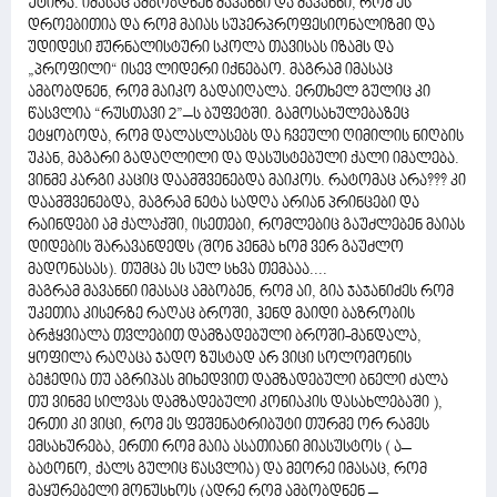
უტირა. იმასაც ამბობდნენ მავანნი და მავანნი, რომ ეს
დროებითია და რომ მაიას სუპერპროფესიონალიზმი და
უდიდესი ჟურნალისტური სკოლა თავისას იზამს და
„პროფილი“ ისევ ლიდერი იქნებაო. მაგრამ იმასაც
ამბობდნენ, რომ მაიკო გადაიღალა. ერთხელ გულიც კი
წასვლია “რუსთავი 2”–ს ბუფეტში. გამოსახულებაზეც
ეტყობოდა, რომ დალასლასებს და ჩვეული ღიმილის ნიღბის
უკან, მაგარი გადაღლილი და დასუსტებული ქალი იმალება.
ვინმე კარგი კაციც დაამშვენებდა მაიკოს. რატომაც არა??? კი
დაამშვენებდა, მაგრამ ნეტა სადღა არიან პრინცები და
რაინდები ამ ქალაქში, ისეთები, რომლებიც გაუძლებენ მაიას
დიდების შარავანდედს (შონ პენმა ხომ ვერ გაუძლო
მადონასას). თუმცა ეს სულ სხვა თემააა....
მაგრამ მავანნი იმასაც ამბობენ, რომ აი, გია ჯაჯანიძეს რომ
უკეთია კისერზე რაღაც ბროში, ჰენდ მაიდი ბაზრობის
ბრჭყვიალა თვლებით დამზადებული ბროში-მანდალა,
ყოფილა რაღაცა ჯადო ზუსტად არ ვიცი სოლომონის
ბეჭედია თუ აგრიპას მიხედვით დამზადებული ბნელი ძალა
თუ ვინმე სილვას დამზადებული კონიაკის დასახლებაში ),
ერთი კი ვიცი, რომ ეს ფეშენატრიბუტი თურმე ორ რამეს
ემსახურება, ერთი რომ მაია ასათიანი მიასუსტოს ( ა–
ბატონო, ქალს გულიც წასვლია) და მეორე იმასაც, რომ
მაყურებელი მონუსხოს (ადრე რომ ამბობდნენ –