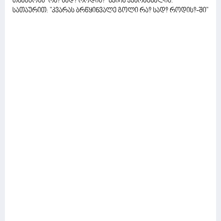
თამაშობს "რა? სად? როდის?" ხვიჩა კვარაცხელია.
სათაურით: "კვარას ბრწყინვალე გოლი რა? სად? როდის?-ში"