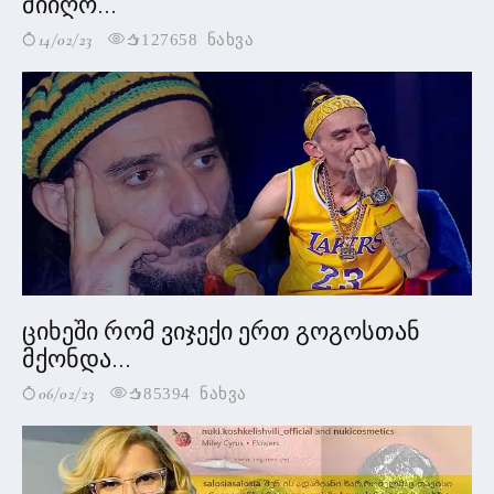
მიიღო...
14/02/23
127658 ნახვა
ციხეში რომ ვიჯექი ერთ გოგოსთან
მქონდა...
06/02/23
85394 ნახვა