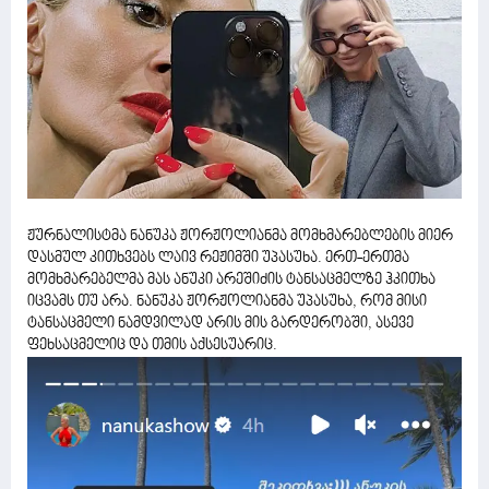
ჟურნალისტმა ნანუკა ჟორჟოლიანმა მომხმარებლების მიერ
დასმულ კითხვებს ლაივ რეჟიმში უპასუხა. ერთ-ერთმა
მომხმარებელმა მას ანუკი არეშიძის ტანსაცმელზე ჰკითხა
იცვამს თუ არა. ნანუკა ჟორჟოლიანმა უპასუხა, რომ მისი
ტანსაცმელი ნამდვილად არის მის გარდერობში, ასევე
ფეხსაცმელიც და თმის აქსესუარიც.