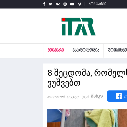
კონტაქტი
ᲛᲗᲐᲕᲐᲠᲘ
ᲐᲡᲢᲠᲝᲚᲝᲒᲘᲐ
ᲨᲝᲣᲑᲘᲖᲜᲔ
8 შეცდომა, რომელ
ვუშვებთ
2015-10-08 19:53:59
3278 Ნახვა
F