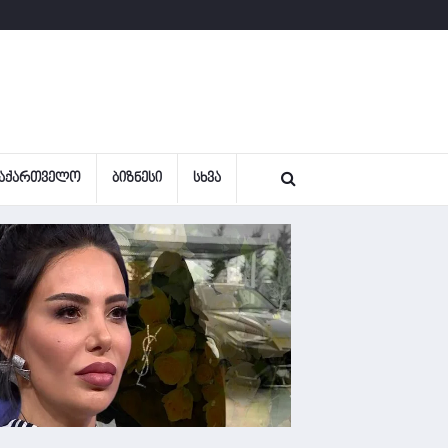
ᲐᲥᲐᲠᲗᲕᲔᲚᲝ
ᲑᲘᲖᲜᲔᲡᲘ
ᲡᲮᲕᲐ