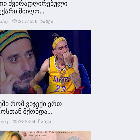
თი ძვირადღირებული
უქარი მიიღო...
2/23
127658 ნახვა
ეში რომ ვიჯექი ერთ
ოსთან მქონდა...
02/23
85394 ნახვა