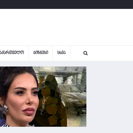
ᲐᲥᲐᲠᲗᲕᲔᲚᲝ
ᲑᲘᲖᲜᲔᲡᲘ
ᲡᲮᲕᲐ