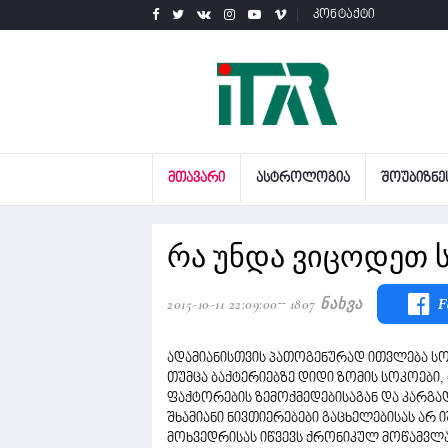
კონტაქტი
ᲛᲗᲐᲕᲐᲠᲘ
ᲐᲡᲢᲠᲝᲚᲝᲒᲘᲐ
ᲨᲝᲣᲑᲘᲖᲜᲔ
რა უნდა ვიცოდეთ 
2015-10-11 22:09:00
1807 Ნახვა
F
ადამიანისთვის პათოგენურად ითვლება სო
თუმცა ბაქტერიებზე დიდი ზომის სოკოები,
ფაქტორების ზემოქმედებისაგან და კარგა
შხამიანი ნივთიერებები გაცხელებისას არ 
მოხვედრისას იწვევს ქრონიკულ მოწამვლა