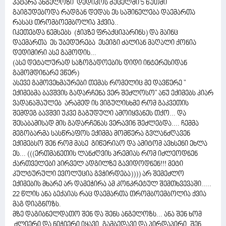
პატარა ანგელოზი დედიკოს მუცელში 5 წუთში
გაიგუდებოდა რადგან დედას ეს საშინელება დაემართა
რასაც თრომბოემბოლია ჰქვია..
იკეთებდა ნემსებს (ჭიპზე ფრაქციპარინს) და მაინც
დაემართა ეს უბედურება ესეიგი ძალიან მაღალი ქონია
დედიმირი ასე გამოდის...
(ასე დეტალურად საზოგადოების დიდი ინტერესიდან
გამომდინარე ვწერ)
ასევე გამოვეხმაურები თემას რომელიც მე დავწერე "
ექიმებმა ბავშვის გადარჩენა ვერ შეძლოსო" ანუ ექიმებს კიარ
ვადანაშაულებ არამედ ის ვიგულისხმე რომ გაკვეთის
შემდეგ ბავშვი უკვე გაგუდული ამოიყვანეს თქო... და
შესაბამისად მის გადარჩენას ვერავინ შეძლებდა.... ჩემმა
მეგობარმა სასწრაფოს ექიმმა მომწერა გვლანძღავენ
ექიმებსო შენ რომ მასე გიწერიაო და ამიტომ ავხსენი ეხლა
ეს... (((ერთმანეთის ლანძღვის პრემიას რომ იძლეოდნენ
ქართველები პირველ ადგილზე გავიდოდნენ!!! მეტი
კულტურული ევოლუცია გვჭირდება)))) არ შემეძლო
ექიმების მხარე არ დამეჭირა ამ კონკრეტულ შემთხვევაში.....
22 წლის ანა ბექაიას რაც დაემართა თრომბოემბოლია ქვია
მაგ დიაგნოზს.
მზე დაგიბნელდათო შენ და შენს ანგელოზს... ანა შენ ხომ
ძლიერი და ნიჭიერი იყავი, გამბედავი და პირდაპირი. შენ