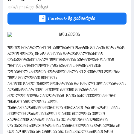
12/11/23
26477 Ნახვა
Facebook-Ზე Გაზიარება
შოთო სიხარულიძე იმ სამწუხარო ფაქტის შესახებ წერს რაც
გუშინ მოხდა, ის ანა ბექაიას გარდაცვალებასთან
დაკავშირებით ახალ ინფორმაციას ავრცელებს და თან
ურთავს ჭირისუფლის (ანა ბექაიას ქმრის) მესიჯს:
"25 აპრილს ჰქონდა ქორწილი ახლა კი 2 კვირაში დედობა
უნდა მიელოცათ მისთვის
ამ ენით გამოუთქმელ მწუხარებას რა სახელი უნდა დაარქვას
ადამიანმა არ ვიცი. მთელი ბათუმი შეგვძრა ამ
მოულოდნელმა უბედურებამ. ცათა სასუფეველი ამ ორი
უმანკო ანგელოზის სულს!
უამრავი ადამიანი მწერთ და მირეკავთ რა მოხდაო...ანას
მეუღლემ დაბადებისდღე ღამით მიულოცა ვიდეო
კადრებშიც კარგად ჩანს ეს თუ როგორი ბედნიერია.
და თქვენც ხედავთ რომ მას ჯანმრთელობის პრობლემა ან
ცუდად ყოფნა არ ეტყობა ანუ იმას ვგულისხმობთ რომ