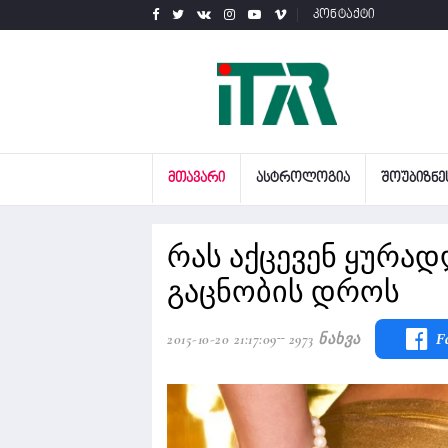
კონტაქტი
ᲛᲗᲐᲕᲐᲠᲘ
ᲐᲡᲢᲠᲝᲚᲝᲒᲘᲐ
ᲨᲝᲣᲑᲘᲖᲜᲔ
რას აქცევენ ყურად
გაცნობის დროს
2015-10-20 21:17:09
2973 Ნახვა
F