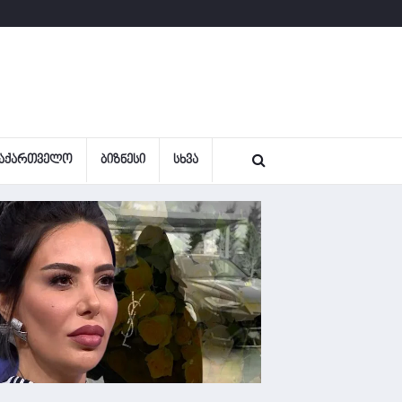
ᲐᲥᲐᲠᲗᲕᲔᲚᲝ
ᲑᲘᲖᲜᲔᲡᲘ
ᲡᲮᲕᲐ