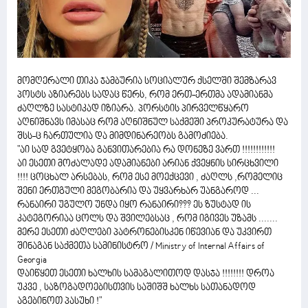
მომღერალი თიკა ჯამბურია სოციალურ ქსელში შემზარავ
პოსტს აზიარებს სადაც წერს, რომ ერთ-ერთმა ადამიანმა
ძაღლზე სასტიკად იზიარა. პორსტის პირველწყარო
აღნიშნავს იმასაც რომ აღნიშნულ საქმეში პროკურატურა და
შსს-ც ჩართულია და მიმდინარეობს გამოძიება.
"აი სად გვეტყობა განვითარებია რა დონეზე ვართ !!!!!!!!!!!!
აი ესეთი მოძალადე ადამიანები არიან ქვეყნის სირცხვილი
!!!! ცოცხალ არსებას, რომ ესე მოექცევი , ძაღლს ,რომელიც
შენი ერთგული მეგობარია და უყვარხარ უანგაროდ ...
რანაირი უგულო უნდა იყო რანაირი??? ეს ზუსტად ის
კატეგორიაა ცოლს და შვილებსაც , რომ იგივეს უზამს .......
მერე ესეთი ძაღლები პატრონებისკენ იწევიან და უკვირთ
შინაგან საქმეთა სამინისტრო / Ministry of Internal Affairs of
Georgia
დაიწყეთ ესეთი ხალხის სამაგალითოდ დასჯა !!!!!!!! დროა
უკვე , საზოგადოებისთვის საშიშშ ხალხს სათანადოდ
აგებინოთ პასუხი !"