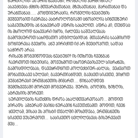
წერტილიც- ეს არის ნეპტუნი, რომელიც ჰარმონიულ
ასპექტებს ქმნის მთვარესთანაც, მზესათანაც, მარსთანაც და
ურანთანაც..... კონფიგურაცია, რომელიც ნეპტუნის
მეშვეობით იკვრება ასტროლოგიაში ცნობილია სინთეზური
სამკუთხედის ან ნახევრად აფრის სახელით. აფრა კი, თუნდაც
ის მხოლოდ ნახევარი იყოს, იძლევა საშუალებას
გამოვცუროთ სახიფათო ადგილებიდან. მთავარია საამისოდ
გონიერება გვეყოს. ანუ პირიქით იქ არ შევტოპოთ, სადაც
საჭირო არაა.
რისკენ მოგვიწოდებს ნეპტუნი? ის ითხოვს ჩვენგან
ჩავრთოთ ინტუიცია, მოვუხმოთ ცხოვრებისეულ სიბრძნეს,
გამოცდილებას, დავეყრდნოთ კოლექტიურ ძალას, ვეძებოთ
მონათესავე სულები, გავერთიანდეთ, გავცეთ სიკეთე, ვიყოთ
ჰუმანურები ერთმანეთის მიმართ.... წინააღმდეგ
შემთხვევაში მორევი მოგვერევა. შურის, ბოღმის, ზიზღის,
აგრესიის მორევი.
სურვილების ჩათქმის დროა ახალმთვარეობაო... მოდით
პირადს ამჯერად მაინც ნურავინ ჩავუთქვამთ. მოდით, ჩვენ
ყველამ, ვისაც ეს პოსტი თვალში მოხვდება, ერთმანეთს
სიკეთე ვუსურვოთ... სასიკეთო ცვლილებებს გისურვებთ
მეც...