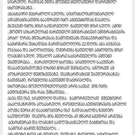
სიარული, რადგან უნდა მოუყვე ყველაფერი დარჩენილ
ცხოვრებაზე...
ანასნაირი მებრძოლი სულის, სიცოცხლისმოყვარული
ადამიანისათვის ნაადრევი იყო ამქვეყნიდან წასვლა.
მსუბუქი იყოს მისი საფარველი! ნათელში მისი სული, ამინ!
„შოთო სიხარულიძე ქართველი ემიგრანტები ემიგრანტების
არხი” ღრმა მწუხარებას გამოთქვამს თანაუგრძნობს და
სამძიმარს უცხადებს გარდაცვლილის 22 წლის ანა ბექაიას
ოჯახსა და ახლობლებს, ღმერთმა ნათელში ამყოფოს მისი
ლამაზი სული, უფალო აკმარე საქართველოს ამდენი
უბედურება… მარადიული ხსოვნა. სიკვდილი საკუთარ
დაბადებისდღეზე ლხინი ჭირად შეიცვალა, სწორედ ამ
კონკრეტულ შემთხვევაზე, თავზარდამცემ უბედურებაზეა
ნათქვამი, რომელიც ბათუმში დატრიალდა.
ცხოვრება მოულოდნელობით არის სავსე. ვინ იცის
ბედისწერა ვის რას უმზადებს...
ასეა თუ ისე, სიკვდილი დადგა. გამორჩეულად მშვენიერი
ახალგაზრდის აღსასრული, რომელმაც ბედნიერების სრული
აღქმა ვერც კი გააცნობიერა ისე გადასახლდა ზეციურ
საუფლოში. დათოს მის მეუღლეს კი მწარე ხვედრი არგუნა
ბესისწერამ და ლამაზი სადღესასწაულო განწყობა და
სამოსი ძაძით შეუცვალა...
არაფერი რომ არ ვთქვათ, დედაზე, რომლის სიცოცხლე