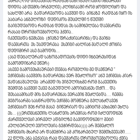
უბრალოდ სიტუაციას რადგან საზოგადოების ინტერესი
დიდია ამ თემის ირგვლივ) კლინიკაში რომ ყოფილიყო და
სახლში არა გადარჩებოდა ბავშვი და ბინაზე რადგან იყო ის
პატარა ანგელოზი დედიკოს მუცელში 5 წუთში
გაიგუდებოდა რადგან დედას ეს საშინელება დაემართა
რასაც თრომბოემბოლია ჰქვია..
იკეთებდა ნემსებს (ჭიპზე ფრაქციპარინს) და მაინც
დაემართა ეს უბედურება ესეიგი ძალიან მაღალი ქონია
დედიმირი ასე გამოდის...
(ასე დეტალურად საზოგადოების დიდი ინტერესიდან
გამომდინარე ვწერ)
ასევე გამოვეხმაურები თემას რომელიც მე დავწერე "
ექიმებმა ბავშვის გადარჩენა ვერ შეძლოსო" ანუ ექიმებს კიარ
ვადანაშაულებ არამედ ის ვიგულისხმე რომ გაკვეთის
შემდეგ ბავშვი უკვე გაგუდული ამოიყვანეს თქო... და
შესაბამისად მის გადარჩენას ვერავინ შეძლებდა.... ჩემმა
მეგობარმა სასწრაფოს ექიმმა მომწერა გვლანძღავენ
ექიმებსო შენ რომ მასე გიწერიაო და ამიტომ ავხსენი ეხლა
ეს... (((ერთმანეთის ლანძღვის პრემიას რომ იძლეოდნენ
ქართველები პირველ ადგილზე გავიდოდნენ!!! მეტი
კულტურული ევოლუცია გვჭირდება)))) არ შემეძლო
ექიმების მხარე არ დამეჭირა ამ კონკრეტულ შემთხვევაში.....
22 წლის ანა ბექაიას რაც დაემართა თრომბოემბოლია ქვია