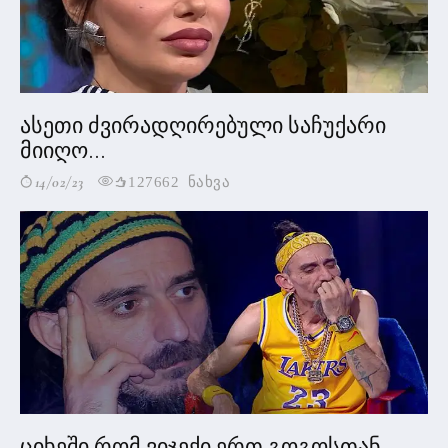
ასეთი ძვირადღირებული საჩუქარი
მიიღო...
14/02/23
127662 ნახვა
ციხეში რომ ვიჯექი ერთ გოგოსთან