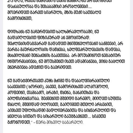
2-3 დღე, რათა შემდეგი 6 თვის მანძილზე არ გქონდეთ
დაძაბულობა და შესაბამისი პრობლემები…
მოერიდეთ გარეთ სიარულს, მზის მუქი სათვალე
გამოიყენეთ,
დიდხანს ნუ გაჩერდებით ხალხმრავლობაში, ნუ
გადაიღლებით ფიზიკურად ან ემოციურად.
შეძლებისდაგვარად გადადეთ მნიშვნელოვანი საქმეები, არ
ვარგა მკურნალობის დაწყება, ხელშეკრულებების დადება,
მსხვილმანი შენაძენის გაკეთება. არ მოუსმინოთ ნეგატიურ
ინფორმაციებს, ნუ მოუსმენთ ისეთ ადამიანებს, ვინც გაცლით
ენერგიებს ადექით და გაერიდეთ.
ნუ გადატვირთავთ კუჭს მძიმე და დაბალვიბრაციული
საკვებით ( ხორცი), ასევე, გამორიცხეთ ალკოჰოლი,
კოფეინი, თამბაქო, ბრაზი, წყენა, განკითხვა და
ბილწსიტყვაობა. შექმენით მშვიდი გარემო, მიიღეთ სუფთა
წყალი, მშვიდად ილოცეთ, გაიღიმეთ მთელი არსებით,
აივსეთ უფლისადმი მადლიერებითა და სიყვარულით და
ყველას სითბო და სიხარული გაუგზავნეთ… სიკეთე
გქონოდეთ
,“ - წერს მიხეილ ცაგარელი.