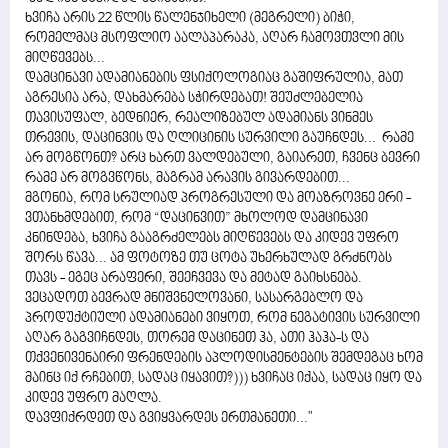
ხვიჩა არის 22 წლის წალენჯიხელი (მეგრელი) ბიჭი,
რომელმაც მსოფლიო აალაპარაკა, აღარ ჩამოვთვლი მის
მიღწევებს...
დამცინავი ადამიანების ფსიქოლოგიაც გაშიფრულია, მათ
აგრესია არა, დახმარება სჭირდებათ! შეუძლებელია
თავისუფალ, ბედნიერ, რეალიზებულ ადამიანს ვინმეს
თრევის, დაცინვის და ღლიცინის სურვილი გაუჩნდეს... რამე
არ მოგწონთ? არც ხართ ვალდებული, გაიარეთ, ჩვენც ბევრი
რამე არ მოგვწონს, მაგრამ არავის გივარდებით...
მგონია, რომ სრულიად პროგრესული და მოაზროვნე ერი -
ვთანხმდებით, რომ “დაცინვით” მხოლოდ დამცინავი
კნინდება, ხვიჩა გააგრძელებს მიღწევებს და კიდევ უფრო
შორს წავა... ამ ფოტოზე თუ ცოტა უხერხულად გრძნობს
თავს - ეგეც არაფერი, შეეჩვევა და მეტად გაიხსნება.
ვეცადოთ ბევრად მნიშვნელოვანი, სასარგებლო და
პროდუქტიული ადამიანები ვიყოთ, რომ ნეგატივის სურვილი
აღარ გაგვიჩნდეს, თორემ დაცინეთ ჰა, ათი ჰაჰა-ს და
თქვენივენაირი ფრენდების აპლოდისმენტების შემდეგაც ხომ
მაინც იქ რჩებით, სადაც იყავით?))) ხვიჩაც იქაა, სადაც იყო და
კიდევ უფრო მაღლა.
დავფიქრდეთ და გვიყვარდეს ერთმანეთი..."