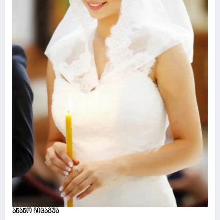
ანანო ჩიცაგუა